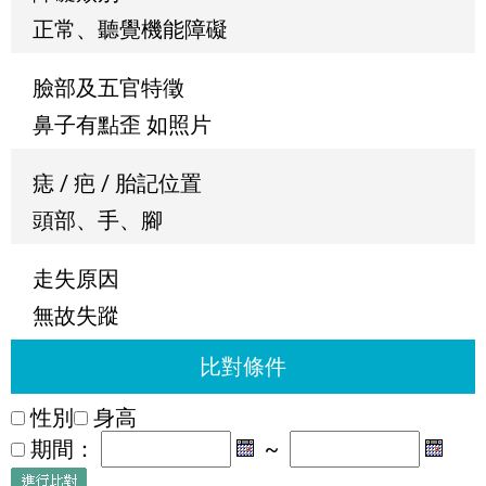
正常、聽覺機能障礙
臉部及五官特徵
鼻子有點歪 如照片
痣 / 疤 / 胎記位置
頭部、手、腳
走失原因
無故失蹤
比對條件
性別
身高
期間：
~