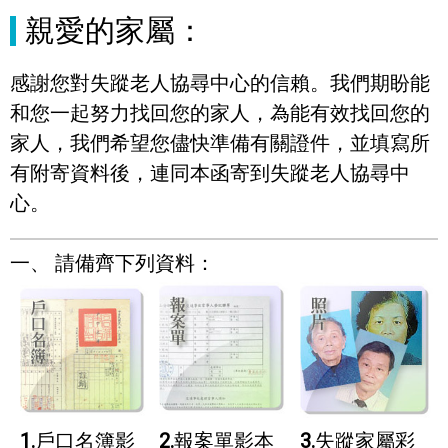
親愛的家屬：
感謝您對失蹤老人協尋中心的信賴。我們期盼能
和您一起努力找回您的家人，為能有效找回您的
家人，我們希望您儘快準備有關證件，並填寫所
有附寄資料後，連同本函寄到失蹤老人協尋中
心。
一、 請備齊下列資料：
1.
戶口名簿影
2.
報案單影本
3.
失蹤家屬彩